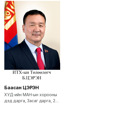
Баасан
ЦЭРЭН
ХУД-ийн МАН-ын хорооны
дэд дарга, Засаг дарга, 22-
р хорооны намын хорооны
дарга