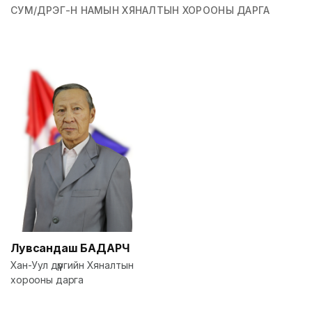
СУМ/ДҮҮРЭГ-Н НАМЫН ХЯНАЛТЫН ХОРООНЫ ДАРГА
Лувсандаш
БАДАРЧ
Хан-Уул дүүргийн Хяналтын
хорооны дарга