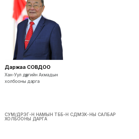
Даржаа
СОВДОО
Хан-Уул дүүргийн Ахмадын
холбооны дарга
СУМ/ДҮҮРЭГ-Н НАМЫН ТББ-Н СДМЭХ-НЫ САЛБАР
ХОЛБООНЫ ДАРГА