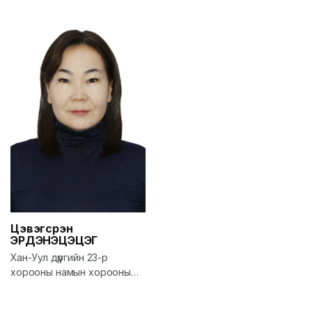
Цэвэгсүрэн
ЭРДЭНЭЦЭЦЭГ
Хан-Уул дүүргийн 23-р
хорооны намын хорооны
дарга