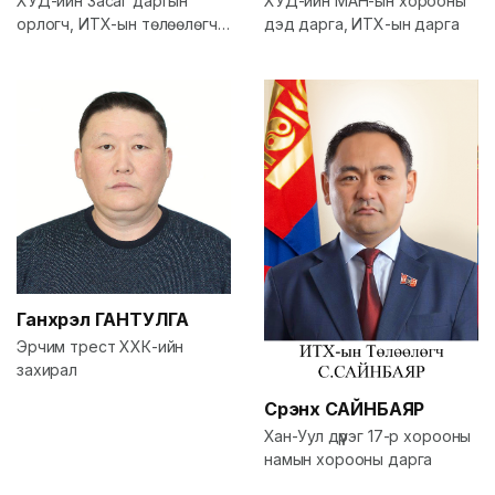
ХУД-ийн МАН-ын хорооны
ХУД-ийн Засаг даргын
дэд дарга, ИТХ-ын дарга
орлогч, ИТХ-ын төлөөлөгч,
10-р хорооны МАН-ын 1-р
үүрийн дарга
Ганхүрэл
ГАНТУЛГА
Эрчим трест ХХК-ийн
захирал
Сүрэнхүү
САЙНБАЯР
Хан-Уул дүүрэг 17-р хорооны
намын хорооны дарга