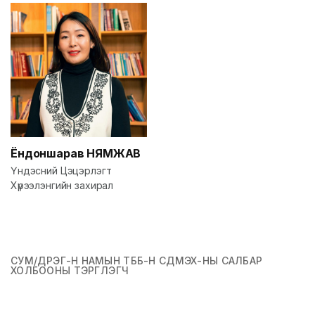
Ёндоншарав
НЯМЖАВ
Үндэсний Цэцэрлэгт
Хүрээлэнгийн захирал
СУМ/ДҮҮРЭГ-Н НАМЫН ТББ-Н СДМЭХ-НЫ САЛБАР
ХОЛБООНЫ ТЭРГҮҮЛЭГЧ