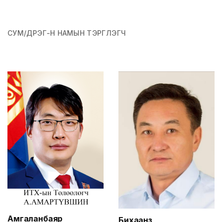
СУМ/ДҮҮРЭГ-Н НАМЫН ТЭРГҮҮЛЭГЧ
Амгаланбаяр
Бихаанз