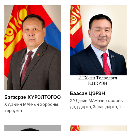
Баасан
ЦЭРЭН
Бэгзсүрэн
ХҮРЭЛТОГОО
ХУД-ийн МАН-ын хорооны
ХУД-ийн МАН-ын хорооны
дэд дарга, Засаг дарга, 22-
тэргүүлэгч
р хорооны намын хорооны
дарга