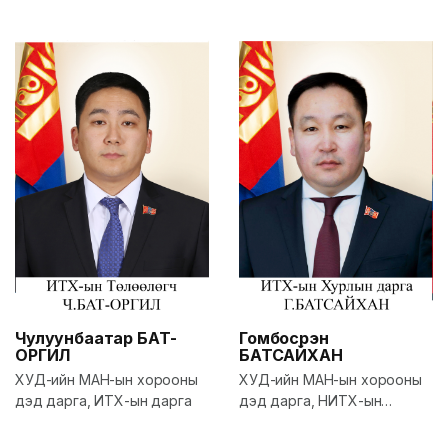
Гомбосүрэн
Чулуунбаатар
БАТ-
БАТСАЙХАН
ОРГИЛ
ХУД-ийн МАН-ын хорооны
ХУД-ийн МАН-ын хорооны
дэд дарга, НИТХ-ын
дэд дарга, ИТХ-ын дарга
төлөөлөгч, НЗД-ийн зөвлөх