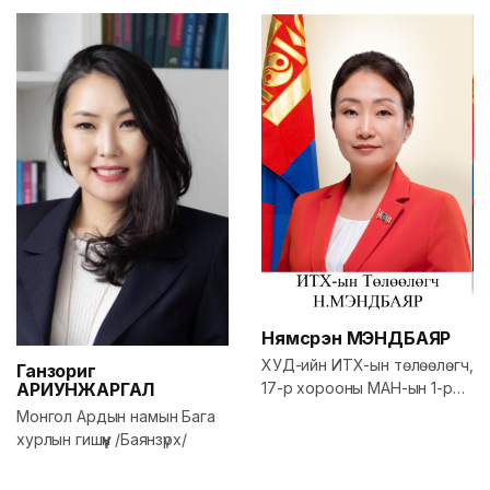
Нямсүрэн
МЭНДБАЯР
ХУД-ийн ИТХ-ын төлөөлөгч,
Ганзориг
АРИУНЖАРГАЛ
17-р хорооны МАН-ын 1-р
үүрийн дарга
Монгол Ардын намын Бага
хурлын гишүүн /Баянзүрх/