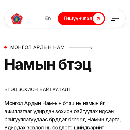
En
Гишүүнчлэл
Гишүүнчлэл
МОНГОЛ АРДЫН НАМ
Намын
бүтэц
БҮТЭЦ ЗОХИОН БАЙГУУЛАЛТ
Монгол Ардын Нам-ын бүтэц нь намын үйл
ажиллагааг удирдан зохион байгуулах үндсэн
байгууллагуудаас бүрддэг бөгөөд Намын дарга,
Удирдах зөвлөл нь бодлого шийдвэрийг