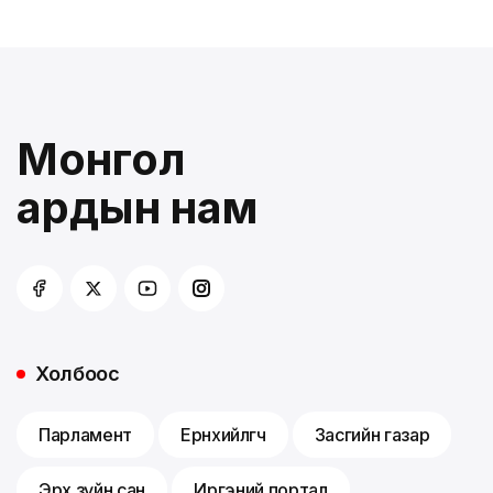
Монгол
ардын нам
Холбоос
Парламент
Ерөнхийлөгч
Засгийн газар
Эрх зүйн сан
Иргэний портал