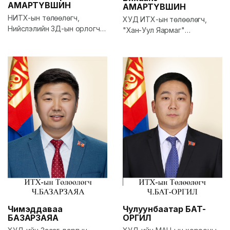
АМАРТҮВШИН
АМАРТҮВШИН
НИТХ-ын төлөөлөгч,
ХУД ИТХ-ын төлөөлөгч,
Нийслэлийн ЗД-ын орлогч,
"Хан-Уул Яармаг"
Хан-Уул дүүрэг 16-р хорооны
ОНӨААТҮГ-ын захирал
намын хорооны дарга
Чулуунбаатар
БАТ-
Чимэддаваа
ОРГИЛ
БАЗАРЗАЯА