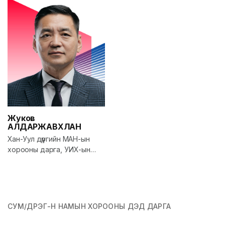
Жуков
АЛДАРЖАВХЛАН
Хан-Уул дүүргийн МАН-ын
хорооны дарга, УИХ-ын
гишүүн, Соёл, спорт, аялал
жуулчлал, залуучуудын
сайд
СУМ/ДҮҮРЭГ-Н НАМЫН ХОРООНЫ ДЭД ДАРГА