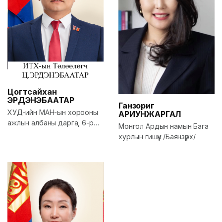
Цогтсайхан
ЭРДЭНЭБААТАР
Ганзориг
ХУД-ийн МАН-ын хорооны
АРИУНЖАРГАЛ
ажлын албаны дарга, 6-р
Монгол Ардын намын Бага
хорооны намын хорооны
хурлын гишүүн /Баянзүрх/
дарга