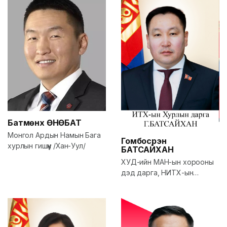
Батмөнх
ӨНӨБАТ
Монгол Ардын Намын Бага
Гомбосүрэн
хурлын гишүүн /Хан-Уул/
БАТСАЙХАН
ХУД-ийн МАН-ын хорооны
дэд дарга, НИТХ-ын
төлөөлөгч, НЗД-ийн зөвлөх