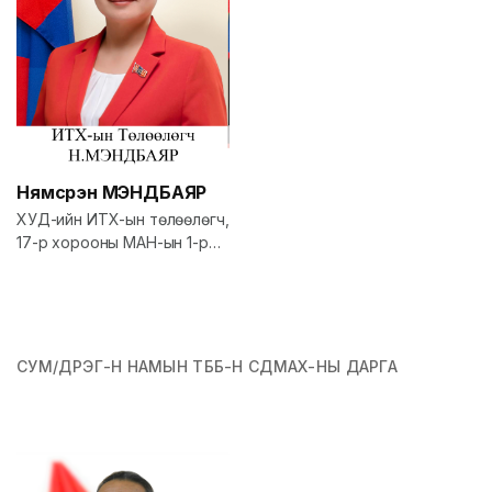
Нямсүрэн
МЭНДБАЯР
ХУД-ийн ИТХ-ын төлөөлөгч,
17-р хорооны МАН-ын 1-р
үүрийн дарга
СУМ/ДҮҮРЭГ-Н НАМЫН ТББ-Н СДМАХ-НЫ ДАРГА