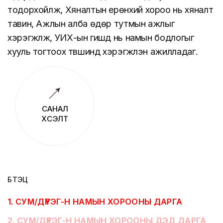
тодорхойлж, Хяналтын ерөнхий хороо нь хяналт
тавин, Ажлын алба өдөр тутмын ажлыг
хэрэгжүүлж, УИХ-ын гишүүд нь намын бодлогыг
хууль тогтоох түвшинд хэрэгжүүлэн ажилладаг.
САНАЛ
ХҮСЭЛТ
БҮТЭЦ
1
.
СУМ/ДҮҮРЭГ-Н НАМЫН ХОРООНЫ ДАРГА
2
.
СУМ/ДҮҮРЭГ-Н НАМЫН ХОРООНЫ ДЭД ДАРГА