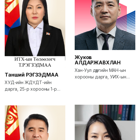
Жуков
АЛДАРЖАВХЛАН
Хан-Уул дүүргийн МАН-ын
Танший
РЭГЗЭДМАА
хорооны дарга, УИХ-ын
ХУД-ийн ЖДҮДТ-ийн
гишүүн, Соёл, спорт, аялал
дарга, 25-р хорооны 1-р
жуулчлал, залуучуудын
үүрийн дарга
сайд