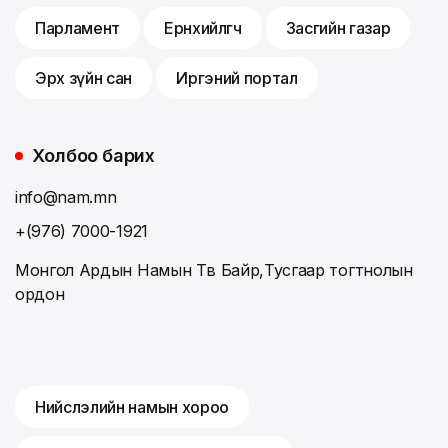
Парламент
Ерөнхийлөгч
Засгийн газар
Эрх зүйн сан
Иргэний портал
Холбоо барих
info@nam.mn
+(976) 7000-1921
Монгол Ардын Намын Төв Байр,Тусгаар тогтнолын
ордон
Нийслэлийн намын хороо