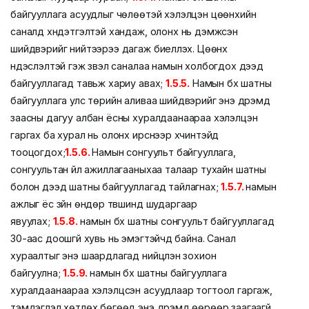
байгууллага асуудлыг чөлөөтэй хэлэлцэн цөөнхийн
саналд хүндэтгэлтэй хандаж, олонх нь дэмжсэн
шийдвэрийг нийтээрээ дагаж биелүүлэх. Цөөнх
үндэслэлтэй гэж үзвэл саналаа намын холбогдох дээд
байгууллагад тавьж хариу авах;
1.5.5.
Намын бүх шатны
байгууллага улс төрийн аливаа шийдвэрийг энэ дүрэмд
заасны дагуу албан ёсны хуралдаанаараа хэлэлцэн
гаргах ба хурал нь олонх ирснээр хүчинтэйд
тооцогдох;
1.5.6.
Намын сонгуульт байгууллага,
сонгуультан үйл ажиллагааныхаа талаар тухайн шатны
болон дээд шатны байгууллагад тайлагнах;
1.5.7.
намын
ажлыг ёс зүйн өндөр түвшинд шударгаар
явуулах;
1.5.8.
намын бүх шатны сонгуульт байгууллагад
30-аас доошгүй хувь нь эмэгтэйчүүд байна. Санал
хураалтыг энэ шаардлагад нийцүүлэн зохион
байгуулна;
1.5.9.
намын бүх шатны байгууллага
хуралдаанаараа хэлэлцсэн асуудлаар тогтоол гаргаж,
тэмдэглэл хөтлөх бөгөөд энэ дүрэмд өөрөөр заагаагүй