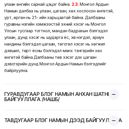
улаан өнгийн сарнай цэцэг байна.
2.3.
Монгол Ардын
Намын далбаа нь улаан, цагаан, хөх хослосон өнгөтэй,
урт, өргөн нь 2:1- ийн харьцаатай байна. Далбааны
гуравны нэгийн хэмжээстэй эхний хэсэг нь Монгол
Улсын тусгаар тогтнол, мандан бадрахын бэлгэдэл
улаан, дунд хэсэг нь шударга ёс, эв нэгдэл, ариун
нандины бэлгэдэл цагаан, төгсгөл хэсэг нь хөгжил
дэвшил, төрт ёсны бэлгэдэл мөнх тэнгэрийн хөх
өнгөтэй байна.
Далбааны төв хэсэг дэх цагаан
дэвсгэрийн дунд Монгол Ардын Намын бэлгэдлийг
байрлуулна.
ГУРАВДУГААР БҮЛЭГ НАМЫН АНХАН ШАТНЫ
БАЙГУУЛЛАГА /НАШБ/
ТАВДУГААР БҮЛЭГ НАМЫН ДЭЭД БАЙГУУЛЛАГА