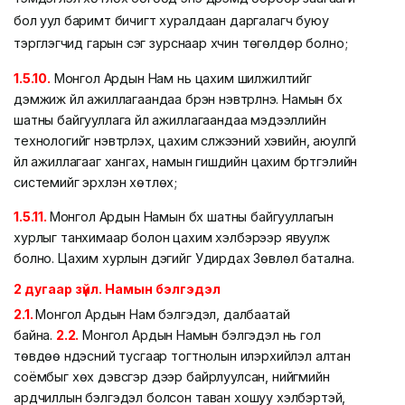
бол уул баримт бичигт хуралдаан даргалагч буюу
тэргүүлэгчид гарын үсэг зурснаар хүчин төгөлдөр болно;
1.5.10.
Монгол Ардын Нам нь цахим шилжилтийг
дэмжиж үйл ажиллагаандаа бүрэн нэвтрүүлнэ. Намын бүх
шатны байгууллага үйл ажиллагаандаа мэдээллийн
технологийг нэвтрүүлэх, цахим сүлжээний хэвийн, аюулгүй
үйл ажиллагааг хангах, намын гишүүдийн цахим бүртгэлийн
системийг эрхлэн хөтлөх;
1.5.11.
Монгол Ардын Намын бүх шатны байгууллагын
хурлыг танхимаар болон цахим хэлбэрээр явуулж
болно. Цахим хурлын дэгийг Удирдах Зөвлөл батална.
2 дугаар зүйл. Намын бэлгэдэл
2.1.
Монгол Ардын Нам бэлгэдэл, далбаатай
байна.
2.2.
Монгол Ардын Намын бэлгэдэл нь гол
төвдөө үндэсний тусгаар тогтнолын илэрхийлэл алтан
соёмбыг хөх дэвсгэр дээр байрлуулсан, нийгмийн
ардчиллын бэлгэдэл болсон таван хошуу хэлбэртэй,