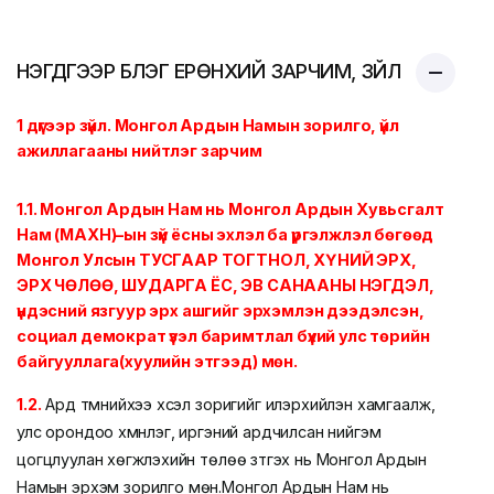
НЭГДҮГЭЭР БҮЛЭГ ЕРӨНХИЙ ЗАРЧИМ, ЗҮЙЛ
1 дүгээр зүйл. Монгол Ардын Намын зорилго,
үйл
ажиллагааны нийтлэг зарчим
1.1. Монгол Ардын Нам нь Монгол Ардын Хувьсгалт
Нам (МАХН)–ын зүй ёсны эхлэл ба үргэлжлэл бөгөөд
Монгол Улсын ТУСГААР ТОГТНОЛ, ХҮНИЙ ЭРХ,
ЭРХ ЧӨЛӨӨ, ШУДАРГА ЁС, ЭВ САНААНЫ НЭГДЭЛ,
үндэсний язгуур эрх ашгийг эрхэмлэн дээдэлсэн,
социал демократ үзэл баримтлал бүхий улс төрийн
байгууллага(хуулийн этгээд) мөн.
1.2.
Ард түмнийхээ хүсэл зоригийг илэрхийлэн хамгаалж,
улс орондоо хүмүүнлэг, иргэний ардчилсан нийгэм
цогцлуулан хөгжүүлэхийн төлөө зүтгэх нь Монгол Ардын
Намын эрхэм зорилго мөн.
Монгол Ардын Нам нь