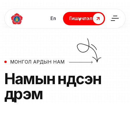
En
Гишүүнчлэл
Гишүүнчлэл
МОНГОЛ АРДЫН НАМ
Намын
үндсэн
дүрэм