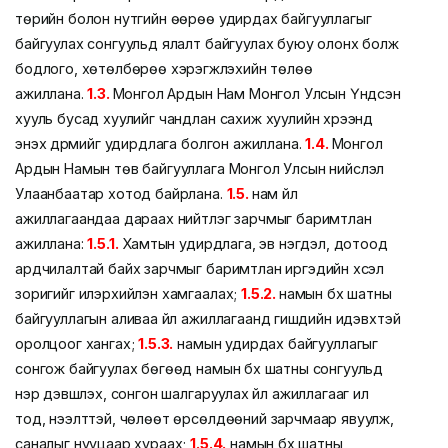
төрийн болон нутгийн өөрөө удирдах байгууллагыг
байгуулах сонгуульд ялалт байгуулах буюу олонх болж
бодлого, хөтөлбөрөө хэрэгжүүлэхийн төлөө
ажиллана.
1.3.
Монгол Ардын Нам Монгол Улсын Үндсэн
хууль бусад хуулийг чандлан сахиж хуулийн хүрээнд
энэхүү дүрмийг удирдлага болгон ажиллана.
1.4.
Монгол
Ардын Намын төв байгууллага Монгол Улсын нийслэл
Улаанбаатар хотод байрлана.
1.5.
нам үйл
ажиллагаандаа дараах нийтлэг зарчмыг баримтлан
ажиллана:
1.5.1.
Хамтын удирдлага, эв нэгдэл, дотоод
ардчилалтай байх зарчмыг баримтлан иргэдийн хүсэл
зоригийг илэрхийлэн хамгаалах;
1.5.2.
намын бүх шатны
байгууллагын аливаа үйл ажиллагаанд гишүүдийн идэвхтэй
оролцоог хангах;
1.5.3.
намын удирдах байгууллагыг
сонгож байгуулах бөгөөд намын бүх шатны сонгуульд
нэр дэвшүүлэх, сонгон шалгаруулах үйл ажиллагааг ил
тод, нээлттэй, чөлөөт өрсөлдөөний зарчмаар явуулж,
саналыг нууцаар хураах;
1.5.4.
намын бүх шатны