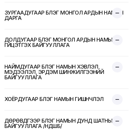
ЗУРГААДУГААР БҮЛЭГ МОНГОЛ АРДЫН НАМЫН
ДАРГА
ДОЛДУГААР БҮЛЭГ МОНГОЛ АРДЫН НАМЫН
ГҮЙЦЭТГЭХ БАЙГУУЛЛАГА
НАЙМДУГААР БҮЛЭГ НАМЫН ХЭВЛЭЛ,
МЭДЭЭЛЭЛ, ЭРДЭМ ШИНЖИЛГЭЭНИЙ
БАЙГУУЛЛАГА
ХОЁРДУГААР БҮЛЭГ НАМЫН ГИШҮҮНЧЛЭЛ
ДӨРӨВДҮГЭЭР БҮЛЭГ НАМЫН ДУНД ШАТНЫ
БАЙГУУЛЛАГА /НДШБ/